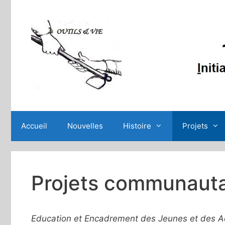
Aller
au
contenu
Accueil
Nouvelles
Histoire
Projets
Projets communauta
Education et Encadrement des Jeunes et des Ad