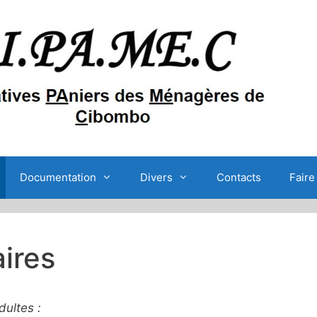
Documentation
Divers
Contacts
Faire
ires
ultes :