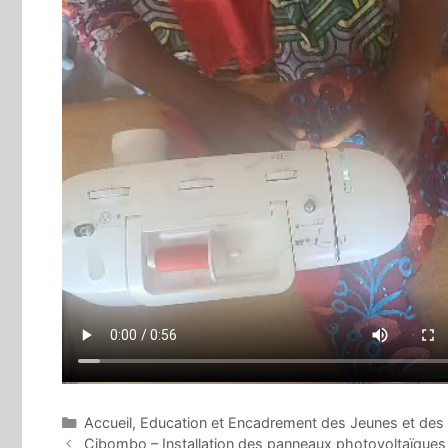
Catégories
Accueil
,
Education et Encadrement des Jeunes et des
Cibombo – Installation des panneaux photovoltaïques 