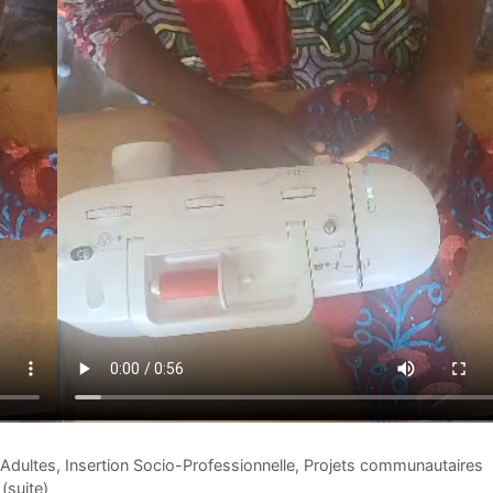
 Adultes
,
Insertion Socio-Professionnelle
,
Projets communautaires
(suite)