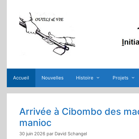
Aller
au
contenu
Accueil
Nouvelles
Histoire
Projets
Arrivée à Cibombo des mac
manioc
30 juin 2026
par
David Schangel