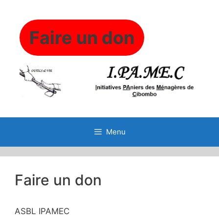
Aller
au
contenu
Faire un don
Menu
Faire un don
ASBL IPAMEC