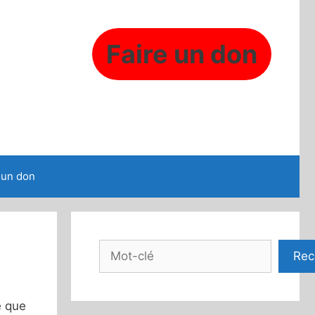
Faire un don
 un don
Rechercher
Rec
e que