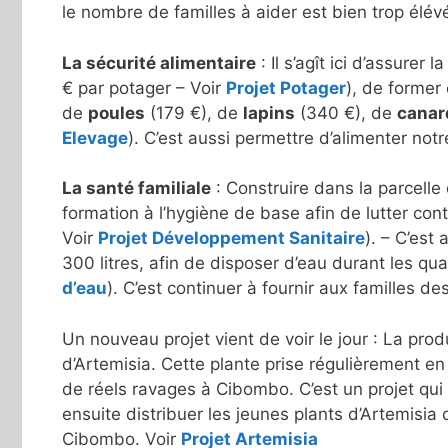
le nombre de familles à aider est bien trop élév
La sécurité alimentaire
: Il s’agît ici d’assurer 
€ par potager – Voir
Projet Potager
), de former 
de
poules
(179 €), de
lapins
(340 €), de
canar
Elevage
). C’est aussi permettre d’alimenter notr
La santé familiale
: Construire dans la parcell
formation à l’hygiène de base afin de lutter con
Voir
Projet Développement Sanitaire
). – C’est
300 litres, afin de disposer d’eau durant les qu
d’eau
). C’est continuer à fournir aux familles 
Un nouveau projet vient de voir le jour : La pr
d’Artemisia. Cette plante prise régulièrement en
de réels ravages à Cibombo. C’est un projet qui
ensuite distribuer les jeunes plants d’Artemisia 
Cibombo. Voir
Projet Artemisia