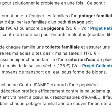
é pour solutionner le problème en une fois. Ce sont :
la formation et d’équiper les familles d’un
potager familial
et d’équiper les familles d’un petit
élevage
soit
ds
(90 €) ou encore de
pigeons
(90 € – Voir
Projet Peti
e centre de nutrition pour enfants malnutris (montant lib
e de chaque famille une
toilette familiale
et assurer une
tre les maladies dites des « mains sales » (176 € –
 aussi équiper chaque famille d’une
citerne d’eau
de plui
atre mois de la saison sèche (135 €) (Voir
Projet Collect
des moyens de transport de l’eau sous forme de bidons.
oduction au Centre IPAMEC d’abord d’une pépinière
 décoction protège efficacement contre le paludisme qui
 tient vraiment à cœur aux responsables d’IPAMEC. Il fau
dans chaque potager familial afin de couvrir l’entièreté 