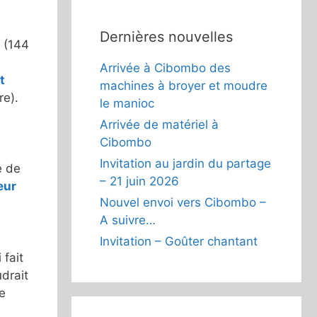
Dernières nouvelles
(144
Arrivée à Cibombo des
t
machines à broyer et moudre
re).
le manioc
Arrivée de matériel à
Cibombo
Invitation au jardin du partage
e de
– 21 juin 2026
eur
Nouvel envoi vers Cibombo –
A suivre…
Invitation – Goûter chantant
 fait
drait
de