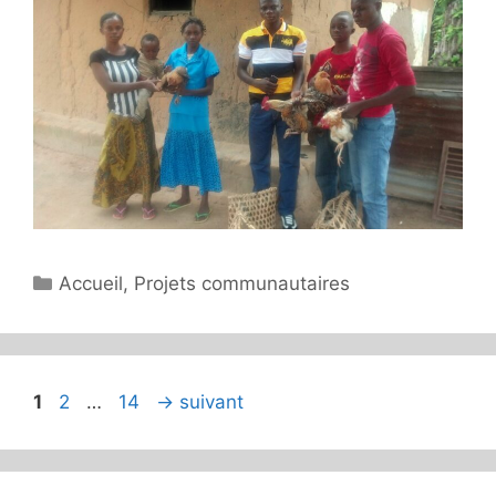
Catégories
Accueil
,
Projets communautaires
Page
Page
Page
1
2
…
14
→
suivant