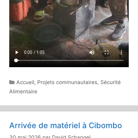
Catégories
Accueil
,
Projets communautaires
,
Sécurité
Alimentaire
Arrivée de matériel à Cibombo
30 mai 2026
par
David Schangel