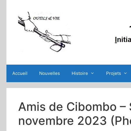
Aller
au
contenu
Accueil
Nouvelles
Histoire
Projets
Amis de Cibombo – 
novembre 2023 (Ph