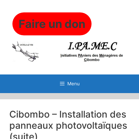
Aller
au
contenu
Faire un don
Menu
Cibombo – Installation des
panneaux photovoltaïques
(suite)