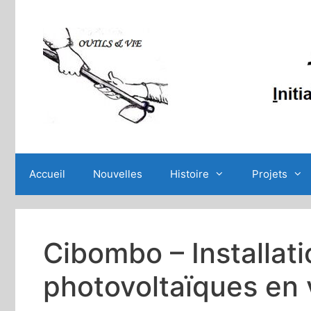
Aller
au
contenu
Accueil
Nouvelles
Histoire
Projets
Cibombo – Installat
photovoltaïques en