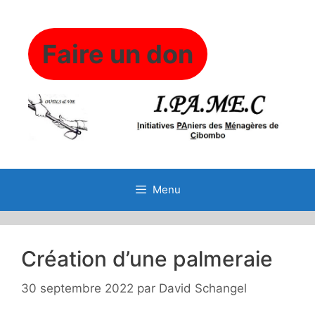
Aller
au
contenu
Faire un don
Menu
Création d’une palmeraie
30 septembre 2022
par
David Schangel