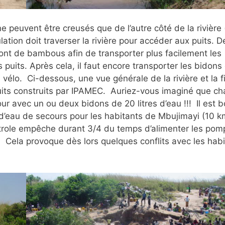
ne peuvent être creusés que de l’autre côté de la rivière
ation doit traverser la rivière pour accéder aux puits. D
pont de bambous afin de transporter plus facilement les
 puits. Après cela, il faut encore transporter les bidons
vélo. Ci-dessous, une vue générale de la rivière et la fi
s puits construits par IPAMEC. Auriez-vous imaginé que c
ur avec un ou deux bidons de 20 litres d’eau !!! Il est 
 d’eau de secours pour les habitants de Mbujimayi (10 k
étrole empêche durant 3/4 du temps d’alimenter les pom
. Cela provoque dès lors quelques conflits avec les hab