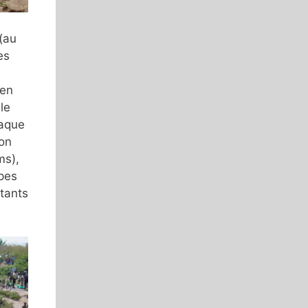
 (au
es
 en
le
haque
bon
ms),
pes
itants