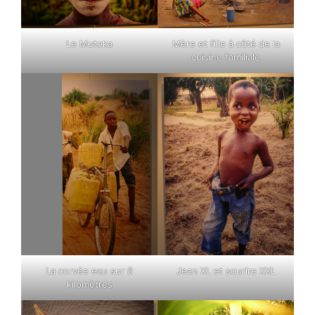
Le Mutoka
Mère et fille à côté de la
cuisine familiale
La corvée eau sur 8
Jean XL et sourire XXL
kilomètres