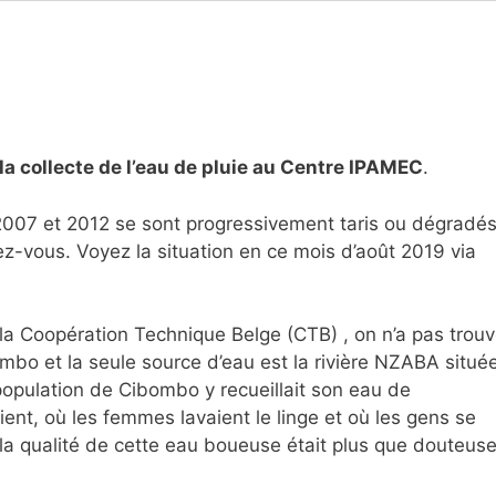
la collecte de l’eau de pluie au Centre IPAMEC
.
e 2007 et 2012 se sont progressivement taris ou dégradés
dez-vous. Voyez la situation en ce mois d’août 2019 via
 la Coopération Technique Belge (CTB) , on n’a pas trou
ombo et la seule source d’eau est la rivière NZABA situé
opulation de Cibombo y recueillait son eau de
nt, où les femmes lavaient le linge et où les gens se
e la qualité de cette eau boueuse était plus que douteus