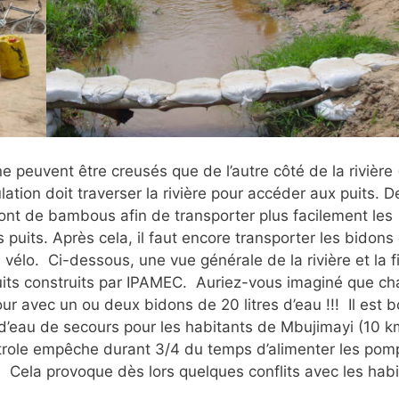
ne peuvent être creusés que de l’autre côté de la rivière
ation doit traverser la rivière pour accéder aux puits. D
pont de bambous afin de transporter plus facilement les
 puits. Après cela, il faut encore transporter les bidons
vélo. Ci-dessous, une vue générale de la rivière et la fi
s puits construits par IPAMEC. Auriez-vous imaginé que c
ur avec un ou deux bidons de 20 litres d’eau !!! Il est 
 d’eau de secours pour les habitants de Mbujimayi (10 k
étrole empêche durant 3/4 du temps d’alimenter les pom
. Cela provoque dès lors quelques conflits avec les hab