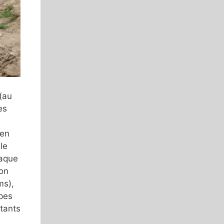
 (au
es
 en
le
haque
bon
ms),
pes
itants