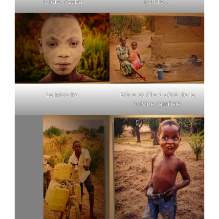
rivière Nzaba
nature…
Le Mutoka
Mère et fille à côté de la
cuisine familiale