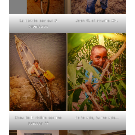
La corvée eau sur 8
Jean XL et sourire XXL
kilomètres
L’eau de la rivière comme
Je te vois, tu me vois…
boisson ??