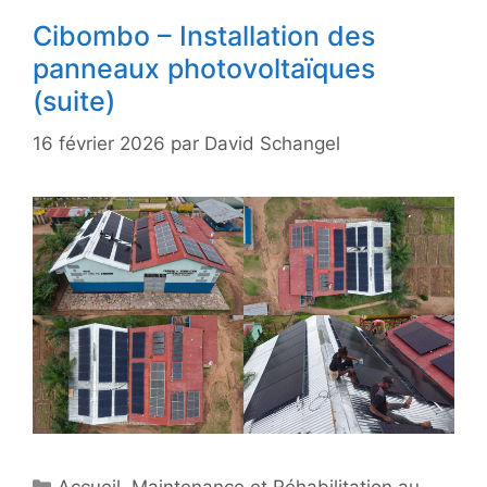
Cibombo – Installation des
panneaux photovoltaïques
(suite)
16 février 2026
par
David Schangel
Catégories
Accueil
,
Maintenance et Réhabilitation au