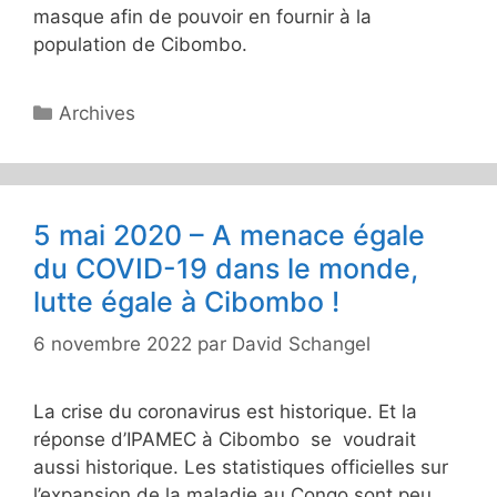
masque afin de pouvoir en fournir à la
population de Cibombo.
Catégories
Archives
5 mai 2020 – A menace égale
du COVID-19 dans le monde,
lutte égale à Cibombo !
6 novembre 2022
par
David Schangel
La crise du coronavirus est historique. Et la
réponse d’IPAMEC à Cibombo se voudrait
aussi historique. Les statistiques officielles sur
l’expansion de la maladie au Congo sont peu