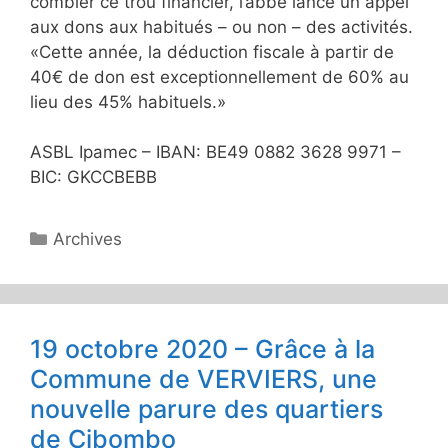
combler ce trou financier, l’abbé lance un appel
aux dons aux habitués – ou non – des activités.
«Cette année, la déduction fiscale à partir de
40€ de don est exceptionnellement de 60% au
lieu des 45% habituels.»
ASBL Ipamec – IBAN: BE49 0882 3628 9971 –
BIC: GKCCBEBB
Catégories
Archives
19 octobre 2020 – Grâce à la
Commune de VERVIERS, une
nouvelle parure des quartiers
de Cibombo