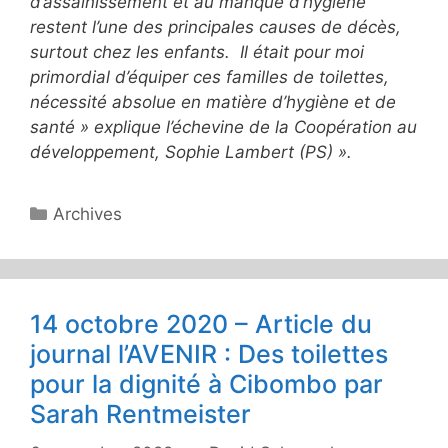
d’assainissement et au manque d’hygiène
restent l’une des principales causes de décès,
surtout chez les enfants. Il était pour moi
primordial d’équiper ces familles de toilettes,
nécessité absolue en matière d’hygiène et de
santé » explique l’échevine de la Coopération au
développement, Sophie Lambert (PS) ».
Catégories
Archives
14 octobre 2020 – Article du
journal l’AVENIR : Des toilettes
pour la dignité à Cibombo par
Sarah Rentmeister