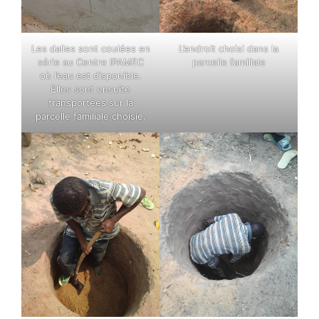
Les dalles sont coulées en
L’endroit choisi dans la
série au Centre IPAMEC
parcelle familiale
où l’eau est disponible.
Elles sont ensuite
transportées sur la
parcelle familiale choisie.