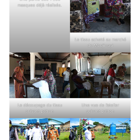
masques déjà réalisés.
Le tissu acheté au marché
de Mbujimayi
Le découpage du tissu
Une vue de l’atelier
suivant patron
suivant patron