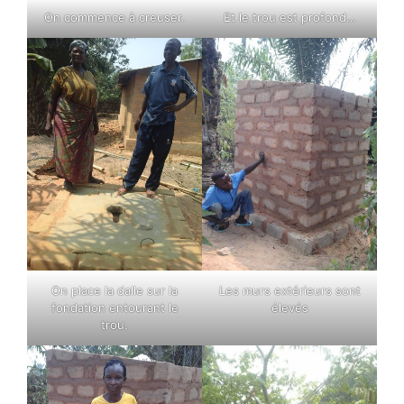
On commence à creuser.
Et le trou est profond…
On place la dalle sur la
Les murs extérieurs sont
fondation entourant le
élevés
trou.