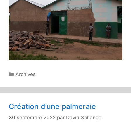
Catégories
Archives
Création d’une palmeraie
30 septembre 2022
par
David Schangel