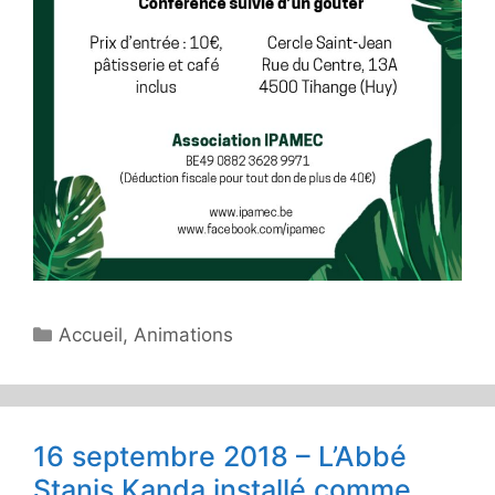
Catégories
Accueil
,
Animations
16 septembre 2018 – L’Abbé
Stanis Kanda installé comme