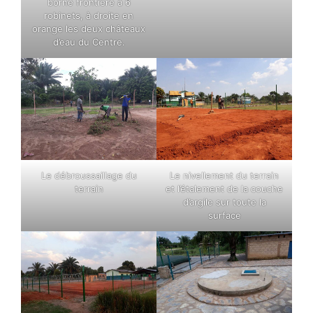
borne frontière à 6
robinets, à droite en
orange les deux châteaux
d’eau du Centre.
Le débroussaillage du
Le nivellement du terrain
terrain
et l’étalement de la couche
d’argile sur toute la
surface