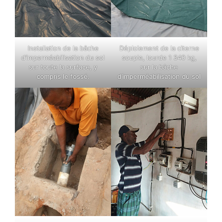
Installation de la bâche
Déploiement de la citerne
d’imperméabilisation du sol
souple, lourde 1 340 kg,
sur toute la surface, y
sur la bâche
compris le fossé.
d’imperméabilisation du sol