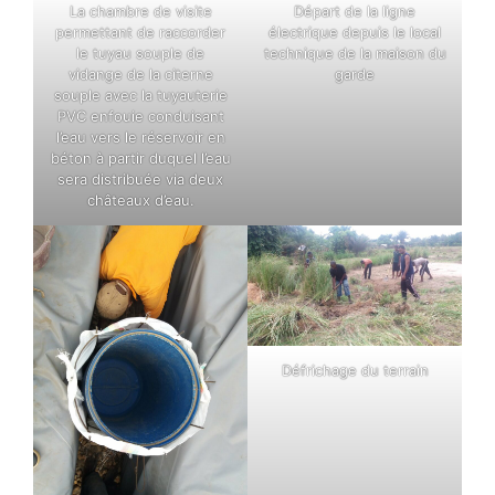
La chambre de visite
Départ de la ligne
permettant de raccorder
électrique depuis le local
le tuyau souple de
technique de la maison du
vidange de la citerne
garde
souple avec la tuyauterie
PVC enfouie conduisant
l’eau vers le réservoir en
béton à partir duquel l’eau
sera distribuée via deux
châteaux d’eau.
Défrichage du terrain