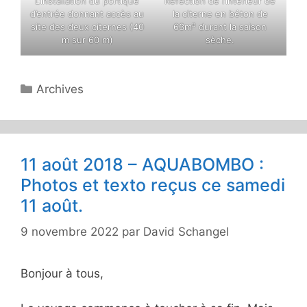
L’installation du portique
Réfection de l’intérieur de
d’entrée donnant accès au
la citerne en béton de
site des deux citernes (40
63m³ durant la saison
m sur 60 m)
sèche.
Catégories
Archives
11 août 2018 – AQUABOMBO :
Photos et texto reçus ce samedi
11 août.
9 novembre 2022
par
David Schangel
Bonjour à tous,