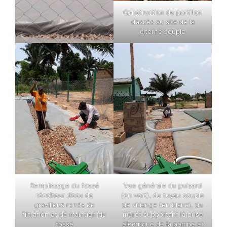
Construction du portillon
d’accès au site de la
citerne souple
Remplissage du fossé
Vue générale du puisard
récolteur d’eau de
(en vert), du tuyau souple
gravillons ronds de
de vidange (en blanc), du
filtration et de maintien du
muret supportant la prise
fossé
électrique de la pompe et