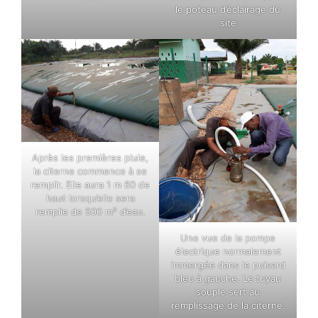
le poteau d’éclairage du
site
Après les premières pluie,
la citerne commence à se
remplir. Elle aura 1 m 60 de
haut lorsqu’elle sera
remplie de 500 m³ d’eau.
Une vue de la pompe
électrique normalement
immergée dans le puisard
bleu à gauche. Le tuyau
souple sert au
remplissage de la citerne.