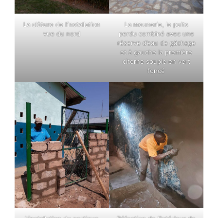
La clôture de l’installation
La meunerie, le puits
vue du nord
perdu combiné avec une
réserve d’eau de gâchage
et à gauche la première
citerne souple en vert
foncé