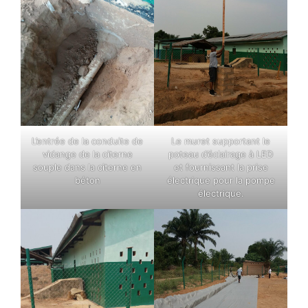
L’entrée de la conduite de
Le muret supportant le
vidange de la citerne
poteau d’éclairage à LED
souple dans la citerne en
et fournissant la prise
béton
électrique pour la pompe
électrique.