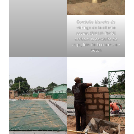
Conduite blanche de
vidange de la citerne
souple (DN110-PN16)
croisant la conduite de
trop plein de la citerne en
béton