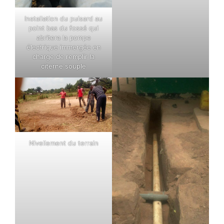
Installation du puisard au
point bas du fossé qui
abritera la pompe
électrique immergée en
charge de remplir la
citerne souple
Nivellement du terrain