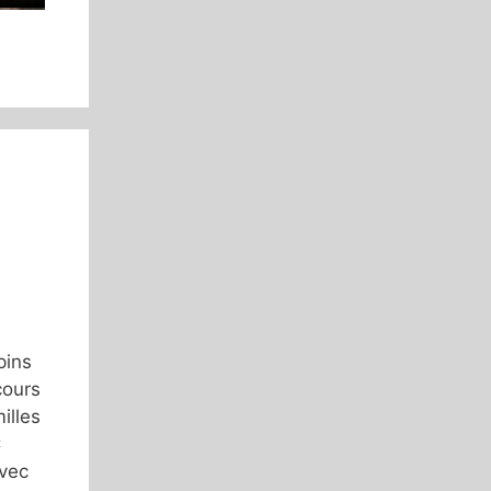
pins
cours
illes
C
avec