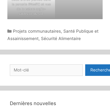
la parcelle IPAMEC et vue
de la nature argilo-
sableuse du sol.
Catégories
Projets communautaires
,
Santé Publique et
Assainissement
,
Sécurité Alimentaire
Rechercher
Recherch
Dernières nouvelles