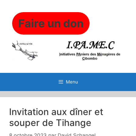
Aller
au
contenu
Faire un don
Menu
Invitation aux dîner et
souper de Tihange
8 octobre 2023
par
David Schangel