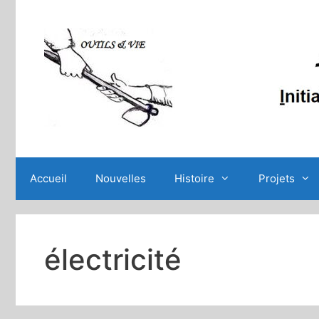
Aller
au
contenu
Accueil
Nouvelles
Histoire
Projets
électricité