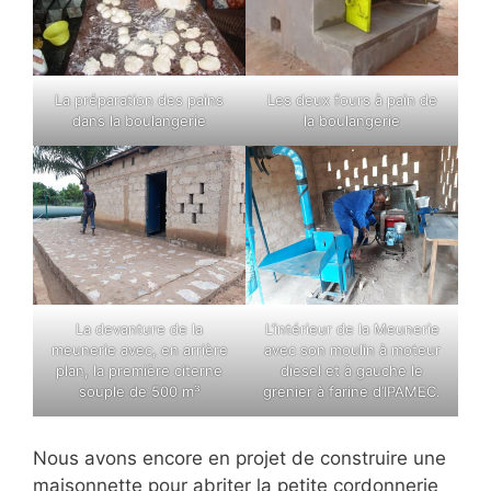
La préparation des pains
Les deux fours à pain de
dans la boulangerie
la boulangerie
La devanture de la
L’intérieur de la Meunerie
meunerie avec, en arrière
avec son moulin à moteur
plan, la première citerne
diesel et à gauche le
souple de 500 m³
grenier à farine d’IPAMEC.
Nous avons encore en projet de construire une
maisonnette pour abriter la petite cordonnerie