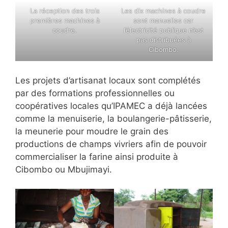
La réception des trois
Les dix machines à coudre
premières machines à
sont manuelles car
coudre.
l’électricité publique n’est
pas distribuées à
Cibombo.
Les projets d’artisanat locaux sont complétés
par des formations professionnelles ou
coopératives locales qu’IPAMEC a déjà lancées
comme la menuiserie, la boulangerie-pâtisserie,
la meunerie pour moudre le grain des
productions de champs vivriers afin de pouvoir
commercialiser la farine ainsi produite à
Cibombo ou Mbujimayi.