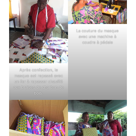
La couture du masque
avec une machine à
coudre à pédale
Après confection, le
masque est repassé avec
un fer à repasser chauffé
aux braises de charbon de
bois.