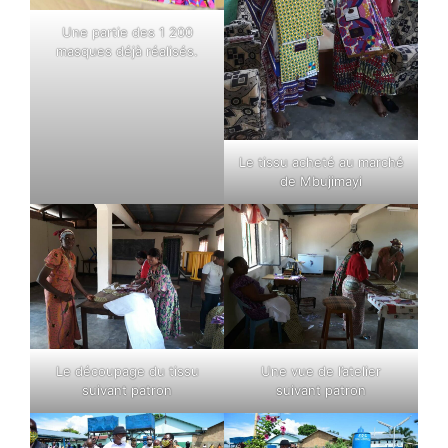
Une partie des 1 200
masques déjà réalisés.
Le tissu acheté au marché
de Mbujimayi
Le découpage du tissu
Une vue de l’atelier
suivant patron
suivant patron