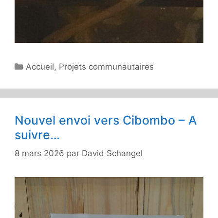
Catégories
Accueil
,
Projets communautaires
Nouvel envoi vers Cibombo – A
suivre…
8 mars 2026
par
David Schangel