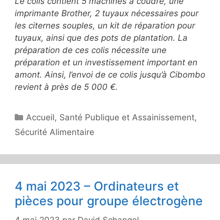
Le colis contient 5 machines à coudre, une
imprimante Brother, 2 tuyaux nécessaires pour
les citernes souples, un kit de réparation pour
tuyaux, ainsi que des pots de plantation. La
préparation de ces colis nécessite une
préparation et un investissement important en
amont. Ainsi, l’envoi de ce colis jusqu’à Cibombo
revient à près de 5 000 €.
Catégories
Accueil
,
Santé Publique et Assainissement
,
Sécurité Alimentaire
4 mai 2023 – Ordinateurs et
pièces pour groupe électrogène
4 mai 2023
par
David Schangel