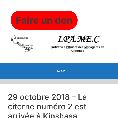
Aller
au
contenu
Faire un don
Menu
29 octobre 2018 – La
citerne numéro 2 est
arrivée à Kinshasa