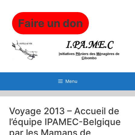
Aller
au
contenu
Faire un don
Menu
Voyage 2013 – Accueil de
l’équipe IPAMEC-Belgique
par les Mamans de