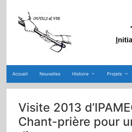
Aller
au
contenu
Accueil
Nouvelles
Histoire
Projets
Visite 2013 d’IPAM
Chant-prière pour 