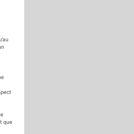
u’au
un
x
ne
spect
de
t que