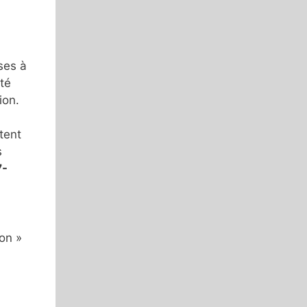
ses à
té
ion.
tent
s
7-
on »