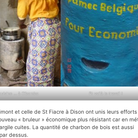
cuisine … à Cibombo
Et voilà le travail !
mont et celle de St Fiacre à Dison ont unis leurs efforts
nouveau « bruleur » économique plus résistant car en mét
argile cuites. La quantité de charbon de bois est aussi
 par dessus.