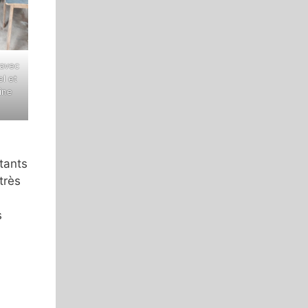
 avec
l et
ine
tants
très
s