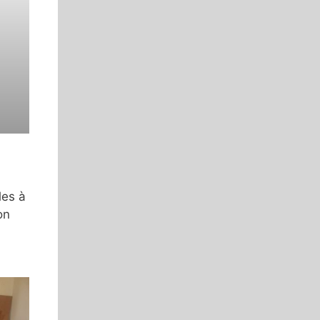
les à
on