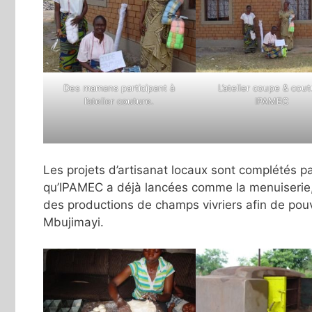
Des mamans participant à
L’atelier coupe & cou
l’atelier couture.
IPAMEC
Les projets d’artisanat locaux sont complétés p
qu’IPAMEC a déjà lancées comme la menuiserie, 
des productions de champs vivriers afin de pouv
Mbujimayi.