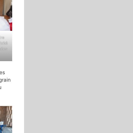
dre
icité
buées
les
grain
u