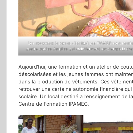
Les nouveaux braseros distribué par IPAMEC sont munis
quatre boules d’argiles qui maintiennent longtemps la cha
Aujourd’hui, une formation et un atelier de cout
déscolarisées et les jeunes femmes ont maintena
dans la production de vêtements. Ces vêtements
retrouver une certaine autonomie financière qui 
scolaire. Un local destiné à l’enseignement de la
Centre de Formation IPAMEC.