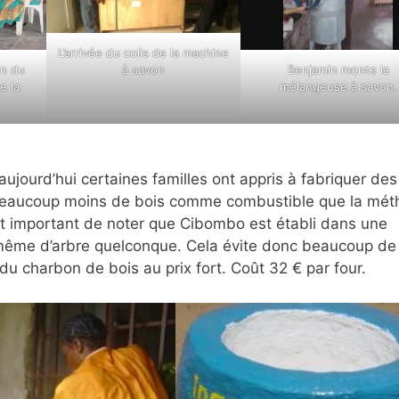
L’arrivée du colis de la machine
on du
Benjamin monte la
à savon
e la
mélangeuse à savon.
t aujourd’hui certaines familles ont appris à fabriquer des
 beaucoup moins de bois comme combustible que la mé
l est important de noter que Cibombo est établi dans une
même d’arbre quelconque. Cela évite donc beaucoup de
du charbon de bois au prix fort. Coût 32 € par four.