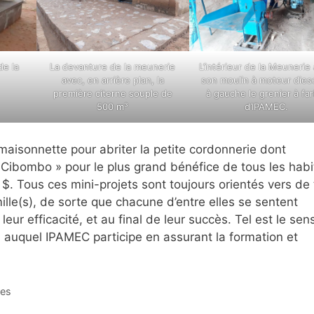
de la
La devanture de la meunerie
L’intérieur de la Meunerie
avec, en arrière plan, la
son moulin à moteur diese
première citerne souple de
à gauche le grenier à far
500 m³
d’IPAMEC.
aisonnette pour abriter la petite cordonnerie dont
e Cibombo » pour le plus grand bénéfice de tous les habi
. Tous ces mini-projets sont toujours orientés vers de 
lle(s), de sorte que chacune d’entre elles se sentent
ur efficacité, et au final de leur succès. Tel est le sen
 auquel IPAMEC participe en assurant la formation et
res