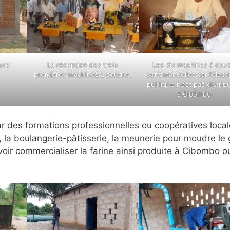
ture
La réception des trois
Les dix machines à cou
premières machines à coudre.
sont manuelles car l’électr
publique n’est pas distri
à Cibombo.
ar des formations professionnelles ou coopératives loca
la boulangerie-pâtisserie, la meunerie pour moudre le 
oir commercialiser la farine ainsi produite à Cibombo o