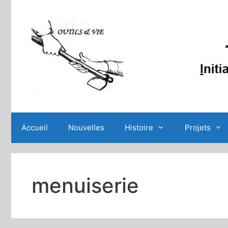
Aller
au
contenu
Accueil
Nouvelles
Histoire
Projets
menuiserie