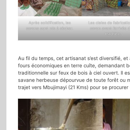
Après solidification, les
Les cleies de fabricati
savons sont mis à sècher.
savon avant l’arrivée d
machine.
Au fil du temps, cet artisanat s’est diversifié, e
fours économiques en terre cuîte, demandant
traditionnelle sur feux de bois à ciel ouvert. I
savane herbeuse dépourvue de toute forêt ou 
trajet vers Mbujimayi (21 Kms) pour se procurer 