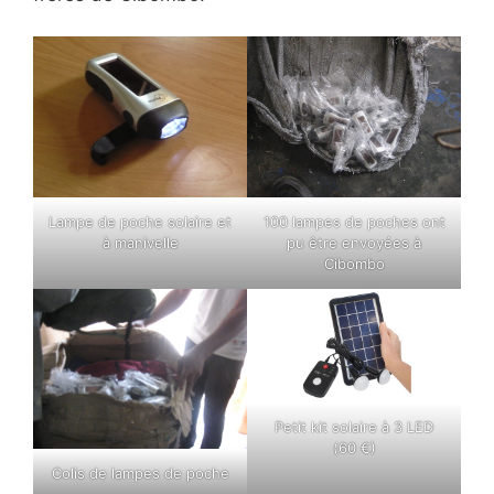
Lampe de poche solaire et
100 lampes de poches ont
à manivelle
pu être envoyées à
Cibombo
Petit kit solaire à 3 LED
(60 €)
Colis de lampes de poche