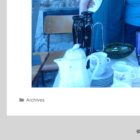
Catégories
Archives
©