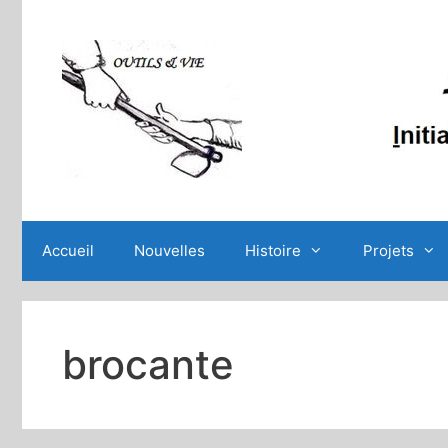
Aller
au
contenu
Accueil
Nouvelles
Histoire
Projets
brocante