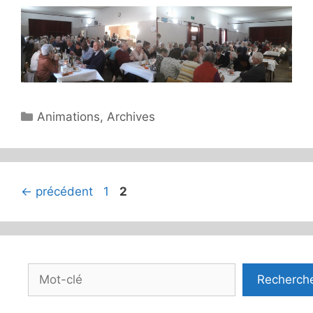
Catégories
Animations
,
Archives
Page
Page
←
précédent
1
2
Rechercher
Recherch