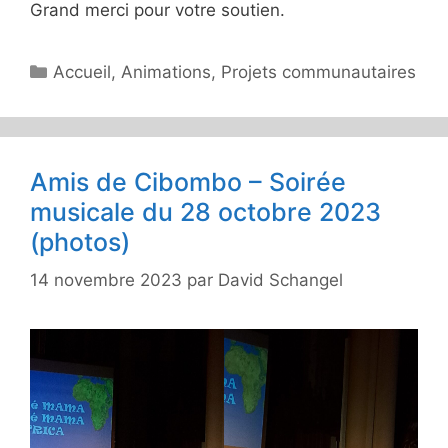
Grand merci pour votre soutien.
Catégories
Accueil
,
Animations
,
Projets communautaires
Amis de Cibombo – Soirée
musicale du 28 octobre 2023
(photos)
14 novembre 2023
par
David Schangel