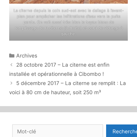
La citerne depuis le coin sud-est avec le dallage à l’avant-
plan pour empêcher les infiltrations d’eau vers le puits
perdu. On voit aussi très bien le tuyau blanc de
remplissage de la citerne (à droite) et celui de vidange à
gauche.
Catégories
Archives
28 octobre 2017 – La citerne est enfin
installée et opérationnelle à Cibombo !
5 décembre 2017 – La citerne se remplit : La
voici à 80 cm de hauteur, soit 250 m³
Rechercher
Recherch