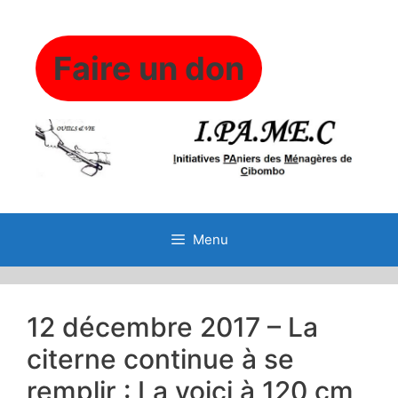
Aller
au
contenu
Faire un don
Menu
12 décembre 2017 – La
citerne continue à se
remplir : La voici à 120 cm