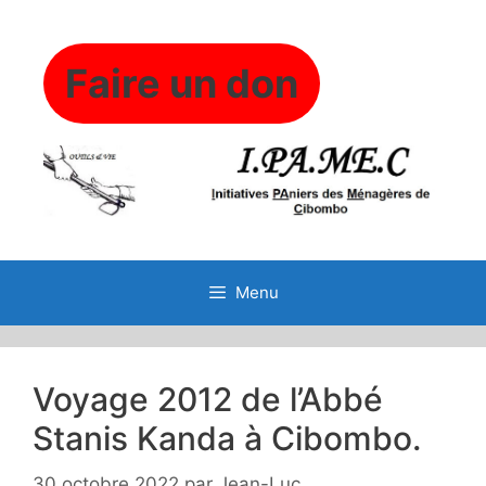
Aller
au
contenu
Faire un don
Menu
Voyage 2012 de l’Abbé
Stanis Kanda à Cibombo.
30 octobre 2022
par
Jean-Luc